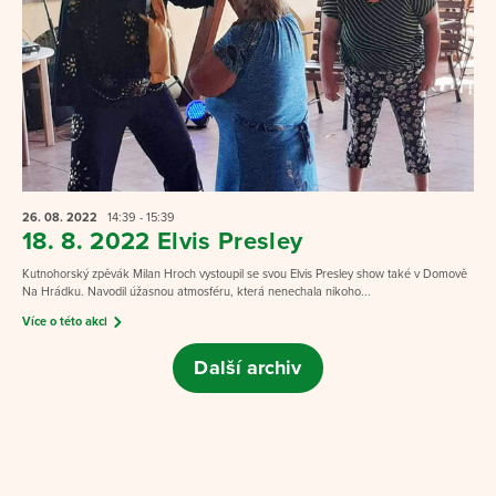
26. 08.
2022
14:39 - 15:39
18. 8. 2022 Elvis Presley
Kutnohorský zpěvák Milan Hroch vystoupil se svou Elvis Presley show také v Domově
Na Hrádku. Navodil úžasnou atmosféru, která nenechala nikoho...
Více o této akci
Další archiv