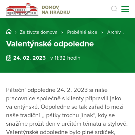
Ze života domova
Proběhlé akce
Archiv
V
Valentýnské odpoledne
24. 02. 2023
v 11:32 hodin
Páteční odpoledne 24. 2. 2023 si naše
pracovnice společně s klienty připravili jako
valentýnské. Odpoledne se tak zařadilo mezi
naše tradiční ,, pátky trochu jinak“, kdy se
snažíme prožít den v určitém tématu a stylově.
Valentýnské odpoledne bylo plné srdíček,