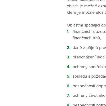
oblasti je možné ozn
které je možné uloži
Oblastmi spadající d
finančních služeb
finančních trhů,
daně z příjmů prá
předcházení legali
ochrany spotřebite
souladu s požadav
bezpečnosti dopr
ochrany životního 
bezpečnosti potrav