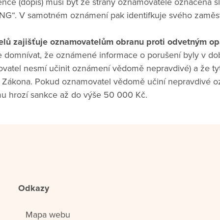
nce (dopis) musí být ze strany oznamovatele označena
“. V samotném oznámení pak identifkuje svého zaměst
lů zajišťuje oznamovatelům obranu proti odvetným op
 domnívat, že oznámené informace o porušení byly v d
ovatel nesmí učinit oznámení vědomě nepravdivé) a že ty
ti Zákona. Pokud oznamovatel vědomě učiní nepravdivé o
mu hrozí sankce až do výše 50 000 Kč.
Odkazy
Mapa webu