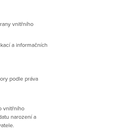
rany vnitřního
kací a informačních
pory podle práva
 vnitřního
atu narození a
atele.