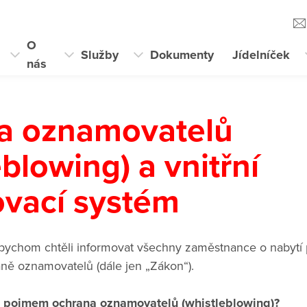
O
Služby
Dokumenty
Jídelníček
nás
a oznamovatelů
eblowing) a vnitřní
vací systém
chom chtěli informovat všechny zaměstnance o nabytí p
aně oznamovatelů (dále jen „Zákon“).
d pojmem ochrana oznamovatelů (whistleblowing)?