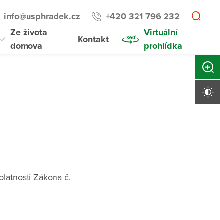
info@usphradek.cz
+420 321 796 232
Ze života
Virtuální
Kontakt
domova
prohlídka
Zvětši
Vysoký 
latnosti Zákona č.