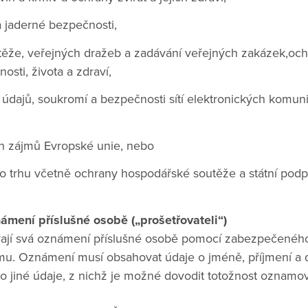
a jaderné bezpečnosti,
ěže, veřejných dražeb a zadávání veřejných zakázek,och
sti, života a zdraví,
údajů, soukromí a bezpečnosti sítí elektronických komuni
ch zájmů Evropské unie, nebo
ho trhu včetně ochrany hospodářské soutěže a státní pod
mení příslušné osobě („prošetřovateli“)
jí svá oznámení příslušné osobě pomocí zabezpečeného
u. Oznámení musí obsahovat údaje o jméně, příjmení a d
bo jiné údaje, z nichž je možné dovodit totožnost oznamov