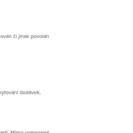
ován či jinak povolán
kytování dodávek,
lastí. Mimo vymezené