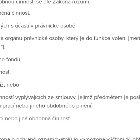
obnou činností se dle Zákona rozumí:
čná činnost,
ých s účastí v právnické osobě,
a orgánu právnické osoby, který je do funkce volen, jmen
“),
ho fondu,
nost,
áž, nebo
nností vyplývajících ze smlouvy, jejímž předmětem je pos
h prací nebo jiného obdobného plnění.
ci nebo jiná obdobná činnost.
ona o ochraně oznamovatelů je vymezena výčtem 14 ob