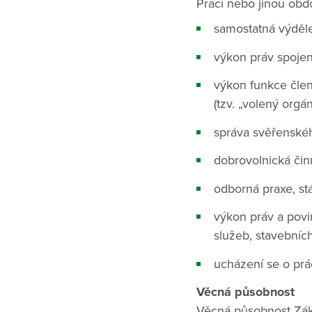
Prací nebo jinou obd
samostatná výděle
výkon práv spojen
výkon funkce člen
(tzv. „volený orgán
správa svěřenské
dobrovolnická čin
odborná praxe, st
výkon práv a povi
služeb, stavebníc
ucházení se o prá
Věcná působnost
Věcná působnost Zák