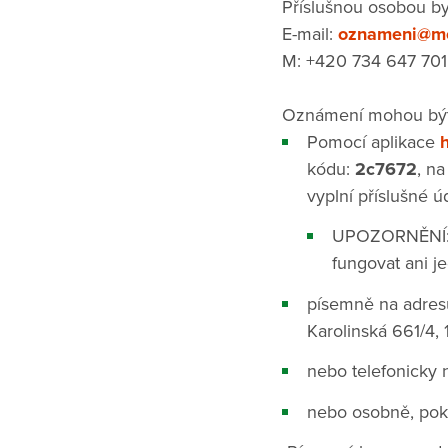
Příslušnou osobou by
E-mail:
oznameni@mo
M: +420 734 647 701
Oznámení mohou být 
Pomocí aplikace
kódu:
2c7672
, n
vyplní příslušné ú
UPOZORNĚNÍ: a
fungovat ani j
písemně na adresu
Karolinská 661/4,
nebo telefonicky 
nebo osobně, pok