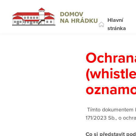
Hlavní
stránka
Ochran
(whistl
oznamo
Tímto dokumentem by
171/2023 Sb., o ochr
Co si představit po