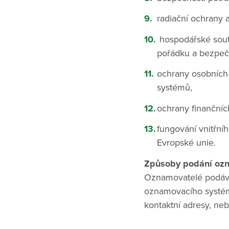
radiační ochrany 
hospodářské sout
pořádku a bezpečno
ochrany osobních 
systémů,
ochrany finanční
fungování vnitřní
Evropské unie.
Způsoby podání ozná
Oznamovatelé podáva
oznamovacího systém
kontaktní adresy, ne