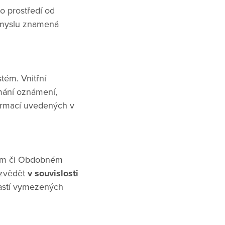
o prostředí od
 smyslu znamená
tém. Vnitřní
ímání oznámení,
formací uvedených v
ním či Obdobném
ozvědět
v souvislosti
lastí vymezených