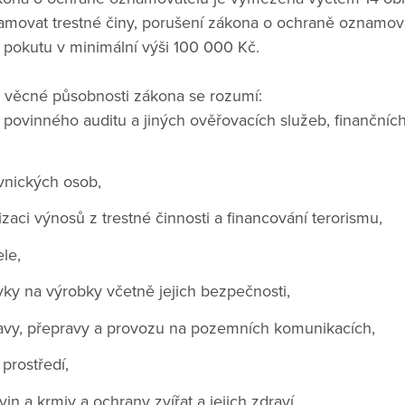
amovat trestné činy, porušení zákona o ochraně oznamov
t pokutu v minimální výši 100 000 Kč.
o věcné působnosti zákona se rozumí:
, povinného auditu a jiných ověřovacích služeb, finančníc
vnických osob,
zaci výnosů z trestné činnosti a financování terorismu,
le,
ky na výrobky včetně jejich bezpečnosti,
avy, přepravy a provozu na pozemních komunikacích,
prostředí,
in a krmiv a ochrany zvířat a jejich zdraví,