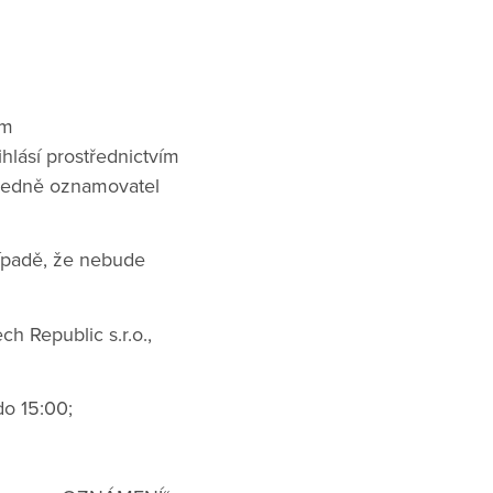
ím
ihlásí prostřednictvím
ásledně oznamovatel
ípadě, že nebude
 Republic s.r.o.,
do 15:00;