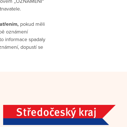
 slovem „OZNÁMENÍ“
navatele.
atřením,
pokud měli
obě oznámení
to informace spadaly
známení, dopustí se