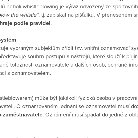
 neboli whistleblowing je výraz odvozený ze sportovníh
blow the whistle“
, tj. zapískat na píšťalku. V přeneseném
hraje podle pravidel
.
systém
uje vybraným subjektům zřídit tzv. vnitřní oznamovací sys
edstavuje souhrn postupů a nástrojů, které slouží k přij
raně totožnosti oznamovatele a dalších osob, ochraně in
ci s oznamovatelem.
tleblowerem) může být jakákoli fyzická osoba v pracov
avateli. O oznamovaném jednání se oznamovatel musí d
o zaměstnavatele
. Oznámení musí spadat do jedné z ob