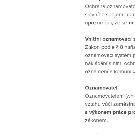
Ochrana oznamovatelů
slovního spojení „
to 
upozornění, že se
ne
Vnitřní oznamovací 
Zákon podle § 8 nařiz
oznamovací systém př
nakládání s ním, och
oznámení a komunika
Oznamovatel
Oznamovatelem (whis
vztahu vůči zaměstn
s výkonem práce pr
zákonem.