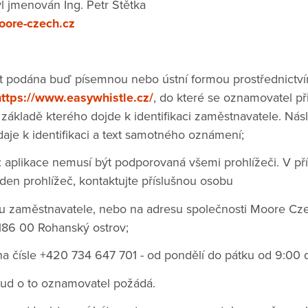
l jmenován Ing. Petr Štětka
ore-czech.cz
podána buď písemnou nebo ústní formou prostřednictv
https://www.easywhistle.cz/
, do které se oznamovatel př
a základě kterého dojde k identifikaci zaměstnavatele. N
daje k identifikaci a text samotného oznámení;
plikace nemusí být podporovaná všemi prohlížeči. V př
eden prohlížeč, kontaktujte příslušnou osobu
 zaměstnavatele, nebo na adresu společnosti Moore Czech
 186 00 Rohanský ostrov;
na čísle +420 734 647 701 - od pondělí do pátku od 9:00 
ud o to oznamovatel požádá.