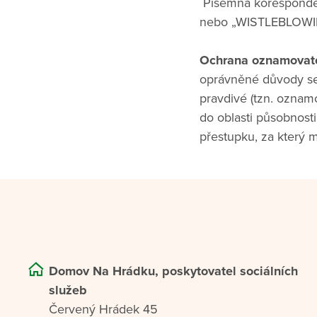
Písemná koresponde
nebo „WISTLEBLOWING
Ochrana oznamovate
oprávněné důvody se
pravdivé (tzn. oznam
do oblasti působnos
přestupku, za který 
Domov Na Hrádku, poskytovatel sociálních
služeb
Červený Hrádek 45