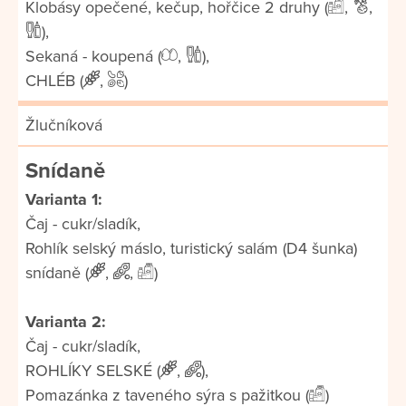
Klobásy opečené, kečup, hořčice 2 druhy (
,
,
),
Sekaná - koupená (
,
),
CHLÉB (
,
)
Žlučníková
Snídaně
Varianta 1:
Čaj - cukr/sladík,
Rohlík selský máslo, turistický salám (D4 šunka)
snídaně (
,
,
)
Varianta 2:
Čaj - cukr/sladík,
ROHLÍKY SELSKÉ (
,
),
Pomazánka z taveného sýra s pažitkou (
)