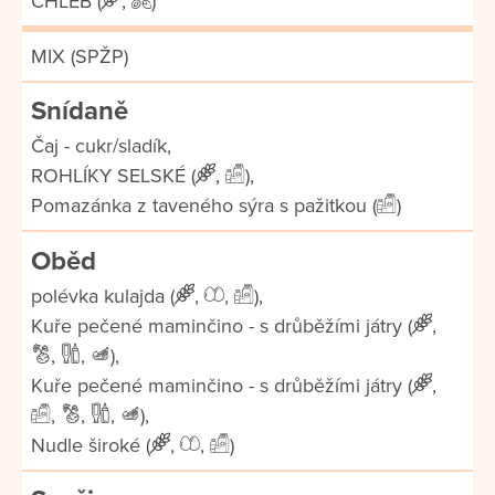
CHLÉB (
,
)
MIX (SPŽP)
Snídaně
Čaj - cukr/sladík,
ROHLÍKY SELSKÉ (
,
),
Pomazánka z taveného sýra s pažitkou (
)
Oběd
polévka kulajda (
,
,
),
Kuře pečené maminčino - s drůběžími játry (
,
,
,
),
Kuře pečené maminčino - s drůběžími játry (
,
,
,
,
),
Nudle široké (
,
,
)