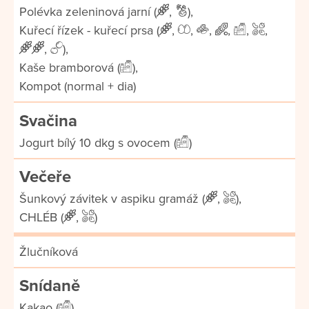
Polévka zeleninová jarní (
,
),
Kuřecí řízek - kuřecí prsa (
,
,
,
,
,
,
,
),
Kaše bramborová (
),
Kompot (normal + dia)
Svačina
Jogurt bílý 10 dkg s ovocem (
)
Večeře
Šunkový závitek v aspiku gramáž (
,
),
CHLÉB (
,
)
Žlučníková
Snídaně
Kakao (
),