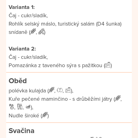
Varianta 1:
Čaj - cukr/sladík,
Rohlík selský máslo, turistický salám (D4 šunka)
snídaně (
,
)
Varianta 2:
Čaj - cukr/sladík,
Pomazánka z taveného sýra s pažitkou (
)
Oběd
polévka kulajda (
,
,
),
Kuře pečené maminčino - s drůběžími játry (
,
,
,
),
Nudle široké (
)
Svačina