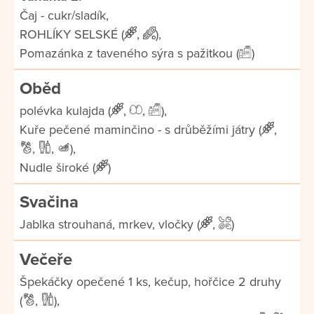
Čaj - cukr/sladík,
ROHLÍKY SELSKÉ (
,
),
Pomazánka z taveného sýra s pažitkou (
)
Oběd
polévka kulajda (
,
,
),
Kuře pečené maminčino - s drůběžími játry (
,
,
,
),
Nudle široké (
)
Svačina
Jablka strouhaná, mrkev, vločky (
,
)
Večeře
Špekáčky opečené 1 ks, kečup, hořčice 2 druhy
(
,
),