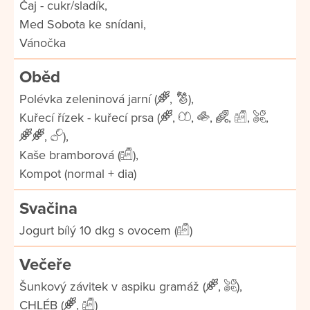
Čaj - cukr/sladík,
Med Sobota ke snídani,
Vánočka
Oběd
Polévka zeleninová jarní (
,
),
Kuřecí řízek - kuřecí prsa (
,
,
,
,
,
,
,
),
Kaše bramborová (
),
Kompot (normal + dia)
Svačina
Jogurt bílý 10 dkg s ovocem (
)
Večeře
Šunkový závitek v aspiku gramáž (
,
),
CHLÉB (
,
)