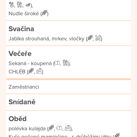
,
,
),
Nudle široké (
)
Svačina
Jablka strouhaná, mrkev, vločky (
,
)
Večeře
Sekaná - koupená (
,
),
CHLÉB (
,
)
Zaměstnanci
Snídaně
Oběd
polévka kulajda (
,
,
),
Kuře pečené maminčino - s drůběžími játry (
,