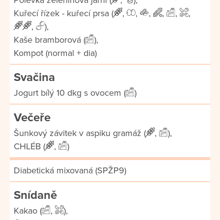
Kuřecí řízek - kuřecí prsa (
,
,
,
,
,
,
,
),
Kaše bramborová (
),
Kompot (normal + dia)
Svačina
Jogurt bílý 10 dkg s ovocem (
)
Večeře
Šunkový závitek v aspiku gramáž (
,
),
CHLÉB (
,
)
Diabetická mixovaná (SPŽP9)
Snídaně
Kakao (
,
),