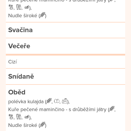
,
,
),
Nudle široké (
)
Svačina
Večeře
Cizí
Snídaně
Oběd
polévka kulajda (
,
,
),
Kuře pečené maminčino - s drůběžími játry (
,
,
,
),
Nudle široké (
)