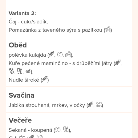
Varianta 2:
Čaj - cukr/sladík,
Pomazánka z taveného sýra s pažitkou (
)
Oběd
polévka kulajda (
,
,
),
Kuře pečené maminčino - s drůběžími játry (
,
,
,
),
Nudle široké (
)
Svačina
Jablka strouhaná, mrkev, vločky (
,
)
Večeře
Sekaná - koupená (
,
),