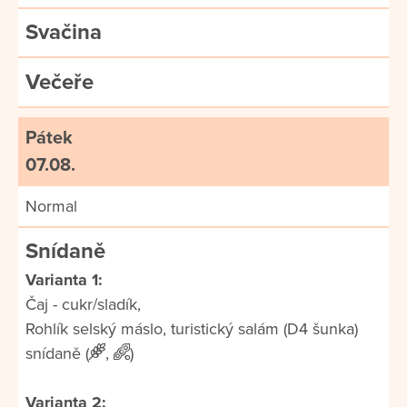
Svačina
Večeře
Pátek
07.08.
Normal
Snídaně
Varianta 1:
Čaj - cukr/sladík,
Rohlík selský máslo, turistický salám (D4 šunka)
snídaně (
,
)
Varianta 2: