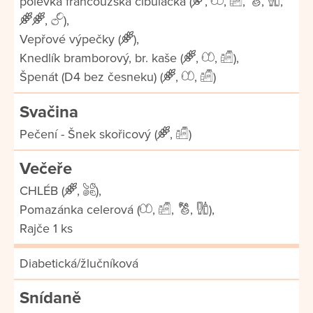
polévka francouzská cibulačka (
,
,
,
,
,
,
),
Vepřové výpečky (
),
Knedlík bramborový, br. kaše (
,
,
),
Špenát (D4 bez česneku) (
,
,
)
Svačina
Pečení - Šnek skořicový (
,
)
Večeře
CHLÉB (
,
),
Pomazánka celerová (
,
,
,
),
Rajče 1 ks
Diabetická/žlučníková
Snídaně