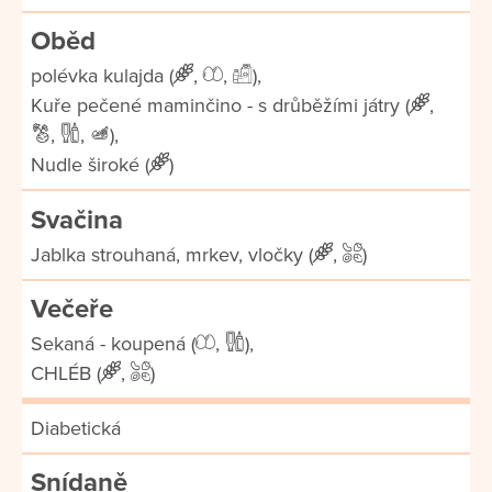
Oběd
polévka kulajda (
,
,
),
Kuře pečené maminčino - s drůběžími játry (
,
,
,
),
Nudle široké (
)
Svačina
Jablka strouhaná, mrkev, vločky (
,
)
Večeře
Sekaná - koupená (
,
),
CHLÉB (
,
)
Diabetická
Snídaně