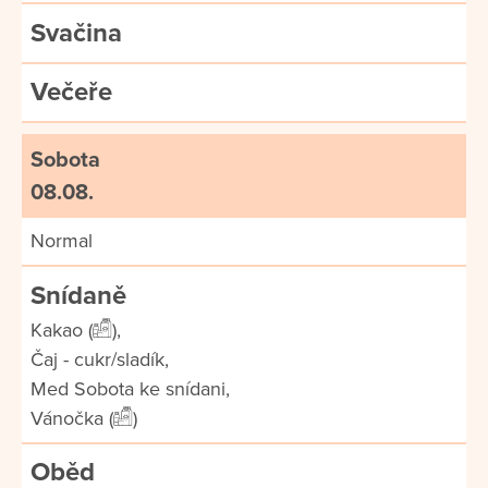
Svačina
Večeře
Sobota
08.08.
Normal
Snídaně
Kakao (
),
Čaj - cukr/sladík,
Med Sobota ke snídani,
Vánočka (
)
Oběd