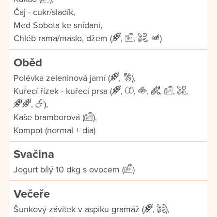
Čaj - cukr/sladík,
Med Sobota ke snídani,
Chléb rama/máslo, džem (
,
,
,
)
Oběd
Polévka zeleninová jarní (
,
),
Kuřecí řízek - kuřecí prsa (
,
,
,
,
,
,
,
),
Kaše bramborová (
),
Kompot (normal + dia)
Svačina
Jogurt bílý 10 dkg s ovocem (
)
Večeře
Šunkový závitek v aspiku gramáž (
,
),