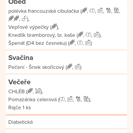
Oběd
polévka francouzská cibulačka (
,
,
,
,
,
,
),
Vepřové výpečky (
),
Knedlík bramborový, br. kaše (
,
,
),
Špenát (D4 bez česneku) (
,
,
)
Svačina
Pečení - Šnek skořicový (
,
)
Večeře
CHLÉB (
,
),
Pomazánka celerová (
,
,
,
),
Rajče 1 ks
Diabetická