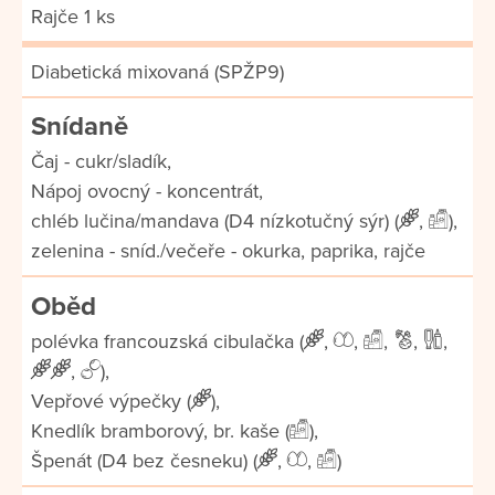
Rajče 1 ks
Diabetická mixovaná (SPŽP9)
Snídaně
Čaj - cukr/sladík,
Nápoj ovocný - koncentrát,
chléb lučina/mandava (D4 nízkotučný sýr) (
,
),
zelenina - sníd./večeře - okurka, paprika, rajče
Oběd
polévka francouzská cibulačka (
,
,
,
,
,
,
),
Vepřové výpečky (
),
Knedlík bramborový, br. kaše (
),
Špenát (D4 bez česneku) (
,
,
)