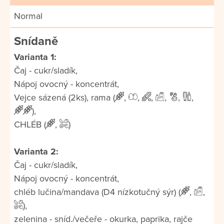
Normal
Snídaně
Varianta 1:
Čaj - cukr/sladík,
Nápoj ovocný - koncentrát,
Vejce sázená (2ks), rama (
,
,
,
,
,
,
),
CHLÉB (
,
)
Varianta 2:
Čaj - cukr/sladík,
Nápoj ovocný - koncentrát,
chléb lučina/mandava (D4 nízkotučný sýr) (
,
,
),
zelenina - sníd./večeře - okurka, paprika, rajče