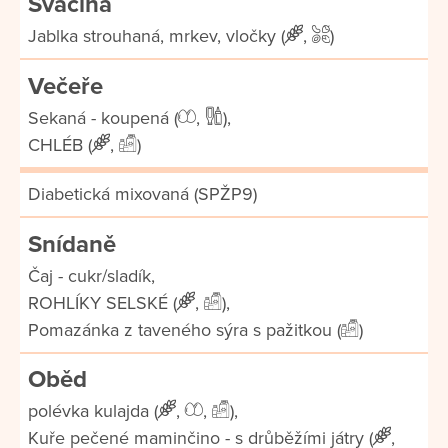
Svačina
Jablka strouhaná, mrkev, vločky (
,
)
Večeře
Sekaná - koupená (
,
),
CHLÉB (
,
)
Diabetická mixovaná (SPŽP9)
Snídaně
Čaj - cukr/sladík,
ROHLÍKY SELSKÉ (
,
),
Pomazánka z taveného sýra s pažitkou (
)
Oběd
polévka kulajda (
,
,
),
Kuře pečené maminčino - s drůběžími játry (
,