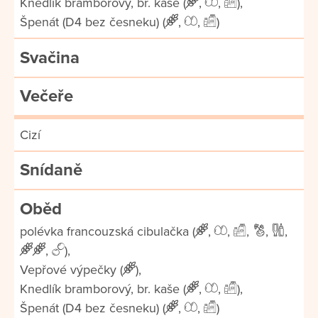
Knedlík bramborový, br. kaše (
,
,
),
Špenát (D4 bez česneku) (
,
,
)
Svačina
Večeře
Cizí
Snídaně
Oběd
polévka francouzská cibulačka (
,
,
,
,
,
,
),
Vepřové výpečky (
),
Knedlík bramborový, br. kaše (
,
,
),
Špenát (D4 bez česneku) (
,
,
)