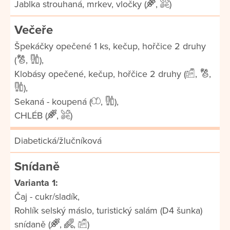
Jablka strouhaná, mrkev, vločky (
,
)
Večeře
Špekáčky opečené 1 ks, kečup, hořčice 2 druhy
(
,
),
Klobásy opečené, kečup, hořčice 2 druhy (
,
,
),
Sekaná - koupená (
,
),
CHLÉB (
,
)
Diabetická/žlučníková
Snídaně
Varianta 1:
Čaj - cukr/sladík,
Rohlík selský máslo, turistický salám (D4 šunka)
snídaně (
,
,
)