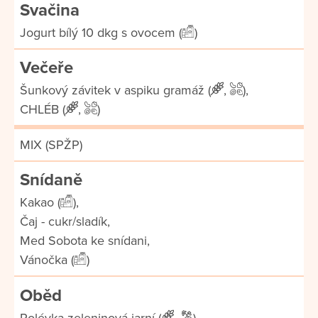
Svačina
Jogurt bílý 10 dkg s ovocem (
)
Večeře
Šunkový závitek v aspiku gramáž (
,
),
CHLÉB (
,
)
MIX (SPŽP)
Snídaně
Kakao (
),
Čaj - cukr/sladík,
Med Sobota ke snídani,
Vánočka (
)
Oběd
Polévka zeleninová jarní (
,
),