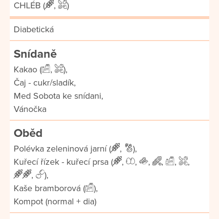
CHLÉB (
,
)
Diabetická
Snídaně
Kakao (
,
),
Čaj - cukr/sladík,
Med Sobota ke snídani,
Vánočka
Oběd
Polévka zeleninová jarní (
,
),
Kuřecí řízek - kuřecí prsa (
,
,
,
,
,
,
,
),
Kaše bramborová (
),
Kompot (normal + dia)