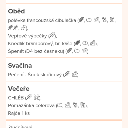
Oběd
polévka francouzská cibulačka (
,
,
,
,
,
,
),
Vepřové výpečky (
),
Knedlík bramborový, br. kaše (
,
,
),
Špenát (D4 bez česneku) (
,
,
)
Svačina
Pečení - Šnek skořicový (
,
)
Večeře
CHLÉB (
,
),
Pomazánka celerová (
,
,
,
),
Rajče 1 ks
Žlučníková