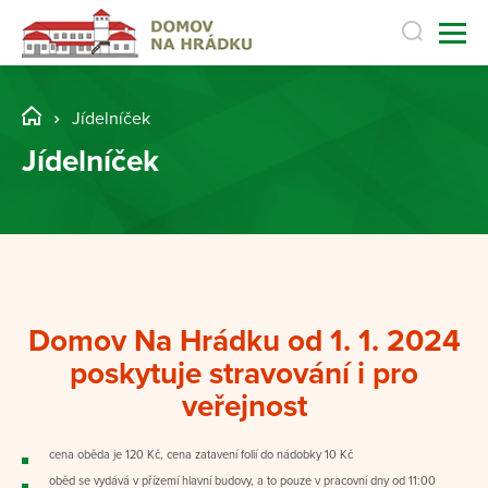
Jídelníček
Jídelníček
Domov Na Hrádku od 1. 1. 2024
poskytuje stravování i pro
veřejnost
cena oběda je 120 Kč, cena zatavení folií do nádobky 10 Kč
oběd se vydává v přízemí hlavní budovy, a to pouze v pracovní dny od 11:00