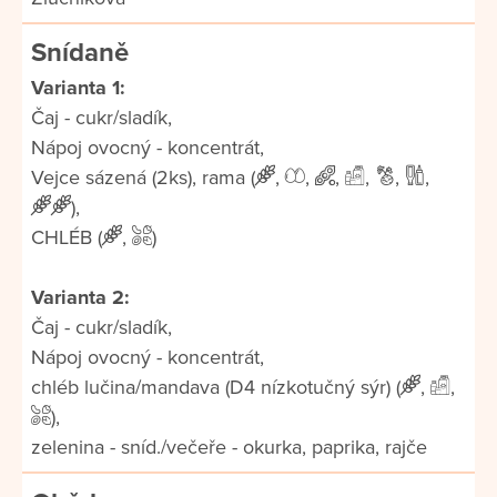
Snídaně
Varianta 1:
Čaj - cukr/sladík,
Nápoj ovocný - koncentrát,
Vejce sázená (2ks), rama (
,
,
,
,
,
,
),
CHLÉB (
,
)
Varianta 2:
Čaj - cukr/sladík,
Nápoj ovocný - koncentrát,
chléb lučina/mandava (D4 nízkotučný sýr) (
,
,
),
zelenina - sníd./večeře - okurka, paprika, rajče