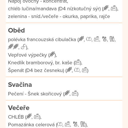
Nápoj ovocný - koncentrát,
chléb lučina/mandava (D4 nízkotučný sýr) (
,
),
zelenina - sníd./večeře - okurka, paprika, rajče
Oběd
polévka francouzská cibulačka (
,
,
,
,
,
,
),
Vepřové výpečky (
),
Knedlík bramborový, br. kaše (
),
Špenát (D4 bez česneku) (
,
,
)
Svačina
Pečení - Šnek skořicový (
,
)
Večeře
CHLÉB (
,
),
Pomazánka celerová (
,
,
,
),