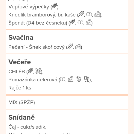
Vepřové výpečky (
),
Knedlík bramborový, br. kaše (
,
,
),
Špenát (D4 bez česneku) (
,
,
)
Svačina
Pečení - Šnek skořicový (
,
)
Večeře
CHLÉB (
,
),
Pomazánka celerová (
,
,
,
),
Rajče 1 ks
MIX (SPŽP)
Snídaně
Čaj - cukr/sladík,