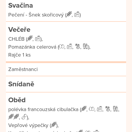
Svačina
Pečení - Šnek skořicový (
,
)
Večeře
CHLÉB (
,
),
Pomazánka celerová (
,
,
,
),
Rajče 1 ks
Zaměstnanci
Snídaně
Oběd
polévka francouzská cibulačka (
,
,
,
,
,
,
),
Vepřové výpečky (
),