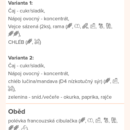
Varianta 1:
Čaj - cukr/sladík,
Nápoj ovocný - koncentrát,
Vejce sázená (2ks), rama (
,
,
,
,
,
,
),
CHLÉB (
,
)
Varianta 2:
Čaj - cukr/sladík,
Nápoj ovocný - koncentrát,
chléb lučina/mandava (D4 nízkotučný sýr) (
,
,
),
zelenina - sníd./večeře - okurka, paprika, rajče
Oběd
polévka francouzská cibulačka (
,
,
,
,
,
,
),