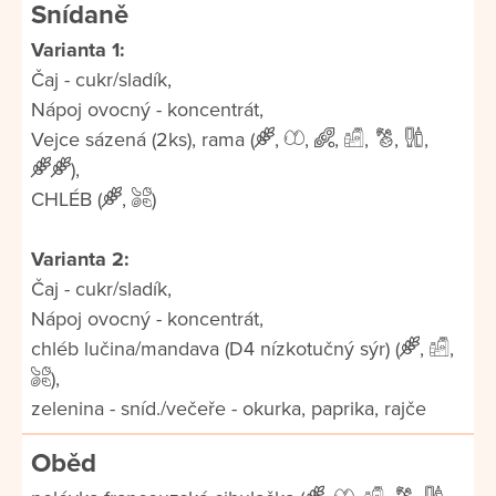
Snídaně
Varianta 1:
Čaj - cukr/sladík,
Nápoj ovocný - koncentrát,
Vejce sázená (2ks), rama (
,
,
,
,
,
,
),
CHLÉB (
,
)
Varianta 2:
Čaj - cukr/sladík,
Nápoj ovocný - koncentrát,
chléb lučina/mandava (D4 nízkotučný sýr) (
,
,
),
zelenina - sníd./večeře - okurka, paprika, rajče
Oběd