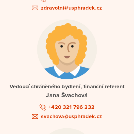
zdravotni@usphradek.cz
Vedoucí chráněného bydlení, finanční referent
Jana Švachová
+420 321 796 232
svachova@usphradek.cz