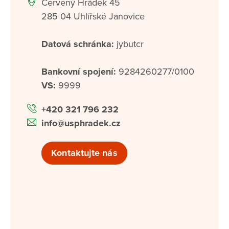
Červený Hrádek 45
285 04 Uhlířské Janovice
Datová schránka:
jybutcr
Bankovní spojení:
9284260277/0100
VS:
9999
+420 321 796 232
info@usphradek.cz
Kontaktujte nás