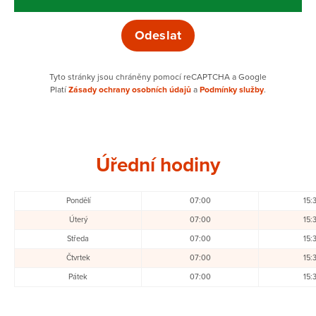
Tyto stránky jsou chráněny pomocí reCAPTCHA a Google
Platí
Zásady ochrany osobních údajů
a
Podmínky služby
.
Úřední hodiny
Pondělí
07:00
15:
Úterý
07:00
15:
Středa
07:00
15:
Čtvrtek
07:00
15:
Pátek
07:00
15: