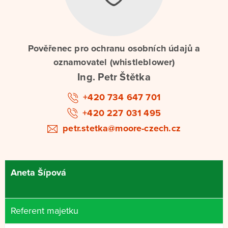
Pověřenec pro ochranu osobních údajů a
oznamovatel (whistleblower)
Ing. Petr Štětka
+420 734 647 701
+420 227 031 495
petr.stetka@moore-czech.cz
Aneta Šípová
Referent majetku