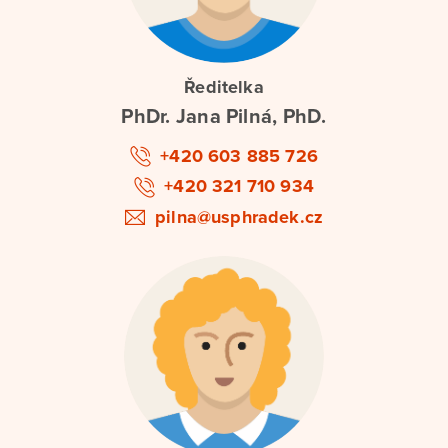
Ředitelka
PhDr. Jana Pilná, PhD.
+420 603 885 726
+420 321 710 934
pilna@usphradek.cz