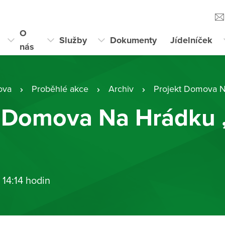
O
Služby
Dokumenty
Jídelníček
nás
ova
Proběhlé akce
Archiv
Projekt Domova Na H
t Domova Na Hrádku
 14:14 hodin