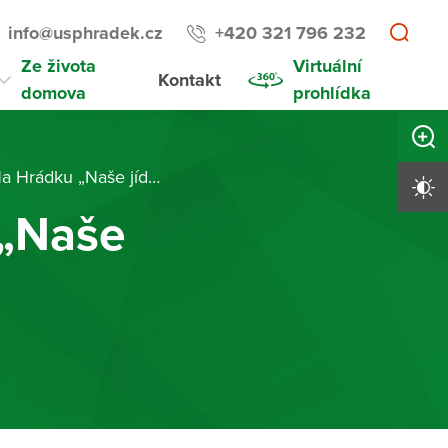
info@usphradek.cz
+420 321 796 232
Ze života
Virtuální
Kontakt
domova
prohlídka
Zvětši
rádku „Naše jídelna“
Vysoký 
 „Naše