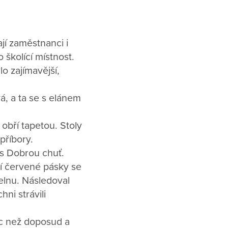
jí zaměstnanci i
 školící místnost.
lo zajímavější,
, a ta se s elánem
 obří tapetou. Stoly
příbory.
is Dobrou chuť.
ní červené pásky se
elnu. Následoval
hni strávili
íc než doposud a