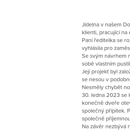
Jídelna v našem Dom
klienti, pracující 
Paní ředitelka se ro
vyhlásila pro zaměs
Se svým návrhem ne
sobě vlastním pusti
Její projekt byl zal
se nesou v podobné
Nesměly chybět nov
30. ledna 2023 se k
konečně dveře otevř
společný přípitek. P
společně příjemnou
Na závěr nezbývá n