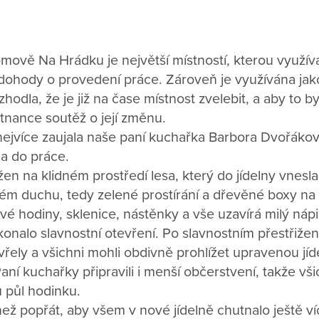
ově Na Hrádku je největší místností, kterou využíva
na dohody o provedení práce. Zároveň je využívána jako
zhodla, že je již na čase místnost zvelebit, a aby to by
tnance soutěž o její změnu.
jvíce zaujala naše paní kuchařka Barbora Dvořáková
la do práce.
ožen na klidném prostředí lesa, který do jídelny vnesla
m duchu, tedy zelené prostírání a dřevěné boxy na 
é hodiny, sklenice, nástěnky a vše uzavírá milý náp
onalo slavnostní otevření. Po slavnostním přestřiže
ely a všichni mohli obdivně prohlížet upravenou jíd
aní kuchařky připravili i menší občerstvení, takže všic
 půl hodinku.
ež popřát, aby všem v nové jídelně chutnalo ještě v