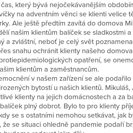
 čas, který bývá nejočekávanějším období
víčky na adventním věnci se klienti velice t
ky. Ale ještě předtím zavítá do domova Mik
dělí našim klientům balíček se sladkostmi a
jiný a zvláštní, neboť je celý svět pozname
přes snahu ochránit klienty našeho domov
 protiepidemiologických opatření, se onem
našim klientům a zaměstnancům.
emocnění v našem zařízení se ale podařilo
rozených bytostí u našich klientů. Mikuláš,
tlivé klienty na jejich domácnostech a za b
 balíček plný dobrot. Bylo to pro klienty př
dy se s ostatními nemohou setkávat, jak by 
že se situaci ohledně pandemie podaří br