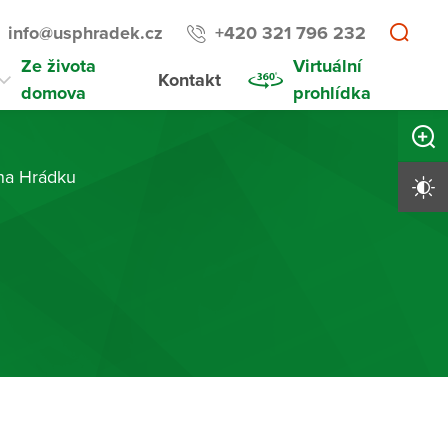
info@usphradek.cz
+420 321 796 232
Ze života
Virtuální
Kontakt
domova
prohlídka
Zvětši
 na Hrádku
Vysoký 