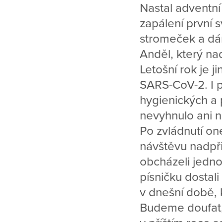
Nastal adventní
zapálení první s
stromeček a dár
Anděl, který na
Letošní rok je 
SARS-CoV-2. I 
hygienických a
nevyhnulo ani 
Po zvládnutí on
návštěvu nadpři
obcházeli jedno
písničku dostali
v dnešní době, k
Budeme doufat, 