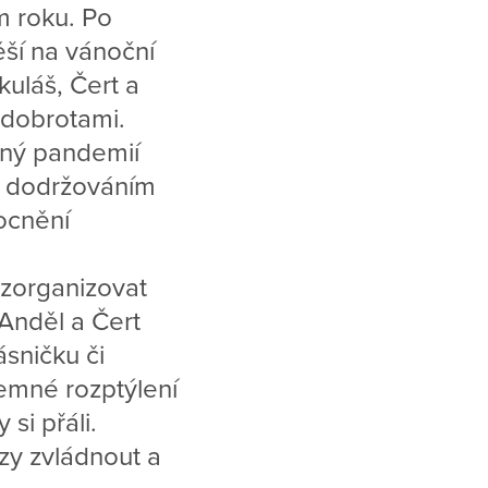
m roku. Po
ěší na vánoční
uláš, Čert a
 dobrotami.
naný pandemií
a dodržováním
ocnění
 zorganizovat
 Anděl a Čert
ásničku či
íjemné rozptýlení
si přáli.
zy zvládnout a