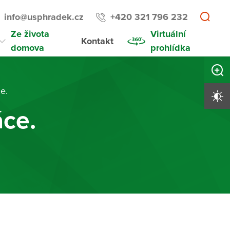
info@usphradek.cz
+420 321 796 232
Ze života
Virtuální
Kontakt
domova
prohlídka
Zvětši
e.
Vysoký 
áce.