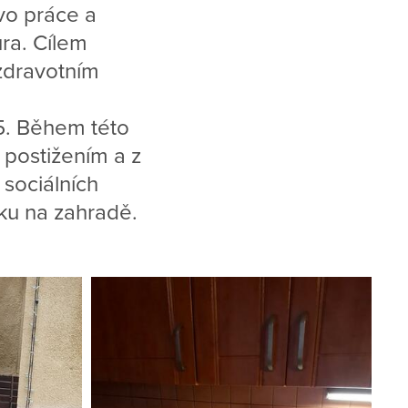
tvo práce a
ura. Cílem
zdravotním
25. Během této
 postižením a z
sociálních
ku na zahradě.