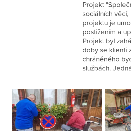
Projekt "Společn
sociálních věcí,
projektu je umo
postižením a upl
Projekt byl zah
doby se klienti
chráněného bydl
službách. Jedn