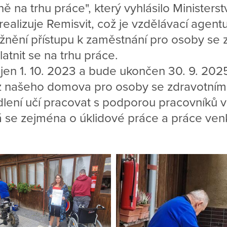
ě na trhu práce", který vyhlásilo Ministers
 realizuje Remisvit, což je vzdělávací agent
žnění přístupu k zaměstnání pro osoby se 
atnit se na trhu práce.
ájen 1. 10. 2023 a bude ukončen 30. 9. 20
 z našeho domova pro osoby se zdravotním
ení učí pracovat s podporou pracovníků v 
á se zejména o úklidové práce a práce ven