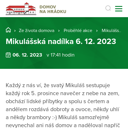
Ze života domova
Proběhlé akce
Mikulášská nadílka 6. 12. 2023
Mikulášská nadílka 6. 12. 2023
06. 12. 2023
v 17:41 hodin
Každý z nás ví, že svatý Mikuláš sestupuje
každý rok 5. prosince navečer z nebe na zem,
obchází lidské příbytky a spolu s čertem a
andělem rozdává dobroty a ovoce, někdy uhlí
a někdy brambory :-) Mikuláš samozřejmě
nevynechal ani náš domov a naděloval napříč