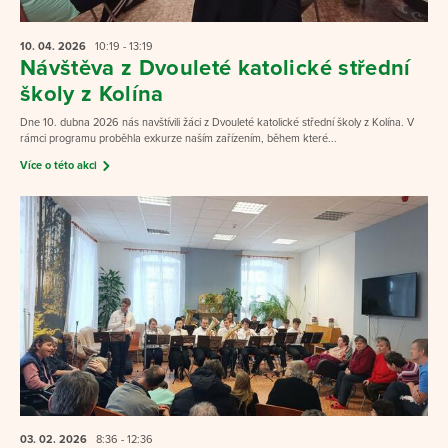
10. 04.
2026
10:19 - 13:19
Návštěva z Dvouleté katolické střední
školy z Kolína
Dne 10. dubna 2026 nás navštívili žáci z Dvouleté katolické střední školy z Kolína. V
rámci programu proběhla exkurze naším zařízením, během které...
Více o této akci
03. 02.
2026
8:36 - 12:36