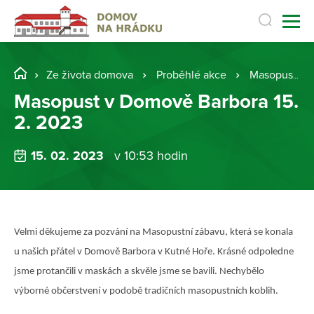
Ze života domova
Proběhlé akce
Masopust v Domově Barbora 15. 2. 2023
Masopust v Domově Barbora 15.
2. 2023
15. 02. 2023
v 10:53 hodin
Velmi děkujeme za pozvání na Masopustní zábavu, která se konala
u našich přátel v Domově Barbora v Kutné Hoře. Krásné odpoledne
jsme protančili v maskách a skvěle jsme se bavili. Nechybělo
výborné občerstvení v podobě tradičních masopustních koblih.