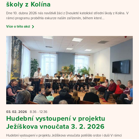
školy z Kolína
Dne 10. dubna 2026 nás navštívili žáci z Dvouleté katolické střední školy z Kolína. V
rámci programu proběhla exkurze naším zařízením, během které...
Více o této akci
03. 02.
2026
8:36 - 12:36
Hudební vystoupení v projektu
Ježíškova vnoučata 3. 2. 2026
Hudební vystoupení v projektu Ježíškova vnoučata potěšilo srdce i duši V rámci