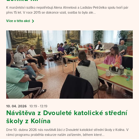
K manželství razítko nepotřebují Alena Ahnelová a Ladislav Petrželka spolu tvoří pár
přes 15 let. V roce 2015 se dokonce vzali, svatba to byla ale...
Více o této akci
10. 04.
2026
10:19 - 13:19
Návštěva z Dvouleté katolické střední
školy z Kolína
Dne 10. dubna 2026 nás navštívili žáci z Dvouleté katolické střední školy z Kolína. V
rámci programu proběhla exkurze naším zařízením, během které...