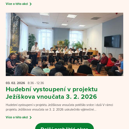
Více o této akci
03. 02.
2026
8:36 - 12:36
Hudební vystoupení v projektu
Ježíškova vnoučata 3. 2. 2026
Hudební vystoupení v projektu Ježíškova vnoučata potěšilo srdce i duši V rámci
projektu Ježíškova vnoučata se 3. 2. 2026 uskutečnilo výjimečné...
Více o této akci