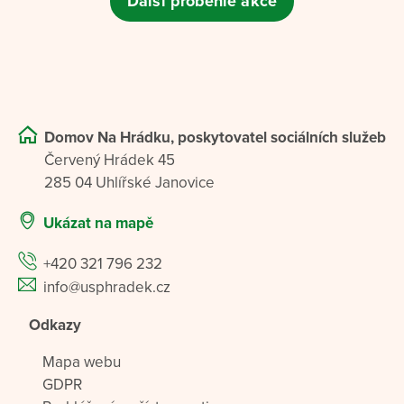
Další proběhlé akce
Domov Na Hrádku, poskytovatel sociálních služeb
Červený Hrádek 45
285 04 Uhlířské Janovice
Ukázat na mapě
+420 321 796 232
info@usphradek.cz
Odkazy
Mapa webu
GDPR