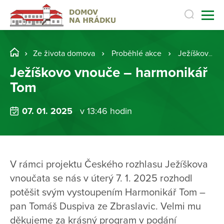
Ze života domova
Proběhlé akce
Ježíškovo vnouče – harmonikář Tom
Ježíškovo vnouče – harmonikář
Tom
07. 01. 2025
v 13:46 hodin
V rámci projektu Českého rozhlasu Ježíškova
vnoučata se nás v úterý 7. 1. 2025 rozhodl
potěšit svým vystoupením Harmonikář Tom –
pan Tomáš Duspiva ze Zbraslavic. Velmi mu
děkujeme za krásný program v podání