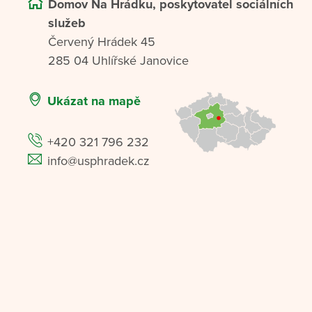
Domov Na Hrádku, poskytovatel sociálních
služeb
Červený Hrádek 45
285 04 Uhlířské Janovice
Ukázat na mapě
+420 321 796 232
info@usphradek.cz