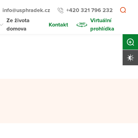
info@usphradek.cz
+420 321 796 232
Ze života
Virtuální
Kontakt
domova
prohlídka
Zvětši
Vysoký 